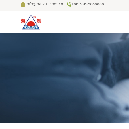
info@haikui.com.cn
+86.596-5868888