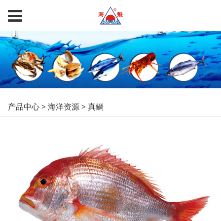
真鲷
产品中心
>
海洋资源
>
真鲷