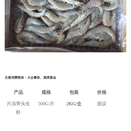
主推消费群体：大众餐饮、酒席宴会
产品
规格
包装
价格
片冻带头生
500G/
片
2KG/
盒
面议
虾