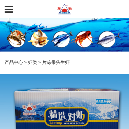
片冻带头生虾
产品中心
>
虾类
>
片冻带头生虾