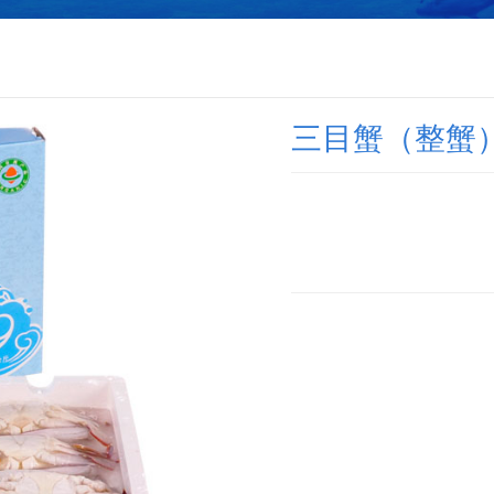
三目蟹（整蟹