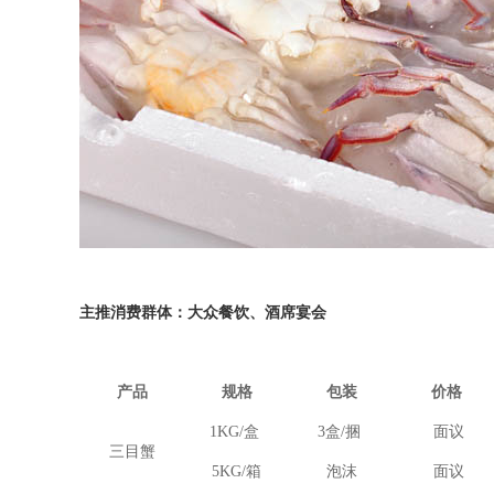
主推消费群体：大众餐饮、酒席宴会
产品
规格
包装
价格
1KG/
盒
3
盒
/
捆
面议
三目蟹
5KG/
箱
泡沫
面议