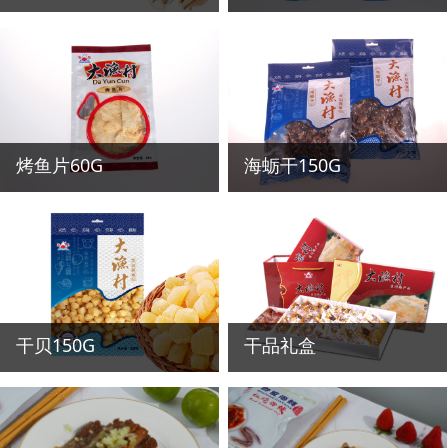
烤鱼片60G
海蛎干150G
干贝150G
干品礼盒