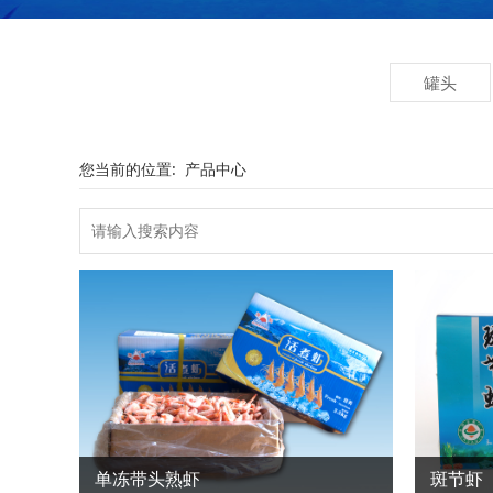
罐头
您当前的位置:
产品中心
单冻带头熟虾
斑节虾