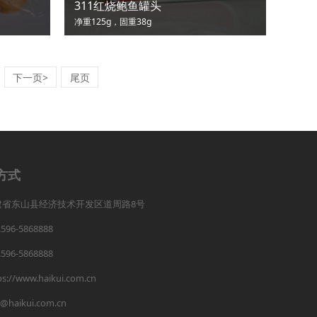
311红烧鲍鱼罐头
净重125g，固重38g
下一页>
尾页
方式
建省东山县经济技术开发区道周路8号
.596-5868888
.596-5868888
ps://www.haikui.com.cn
o@haikui.com.cn