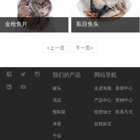
金枪鱼片
虱目鱼头
<上一页
下一页>
我们的产品
网站导航
罐头
走进海魁
新闻中心
冻品
产品中心
营销中心
预制菜
招贤纳士
联系方式
净菜
在线留言
干品