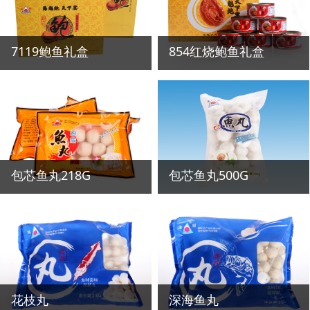
7119鲍鱼礼盒
854红烧鲍鱼礼盒
包芯鱼丸218G
包芯鱼丸500G
花枝丸
深海鱼丸