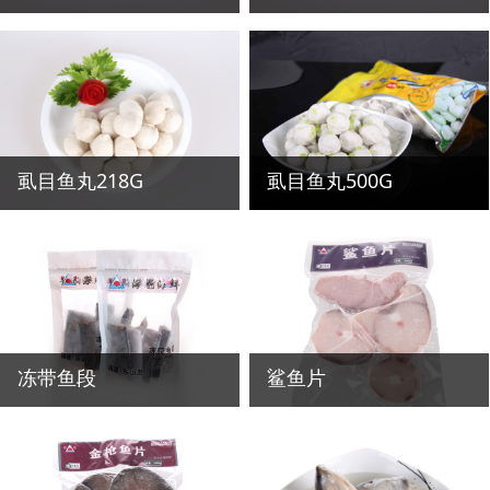
虱目鱼丸218G
虱目鱼丸500G
冻带鱼段
鲨鱼片