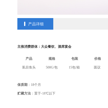
产品详细
主推消费群体：大众餐饮、酒席宴会
产品
规格
包装
价格
虱目鱼头
500G/
包
15
包
/
箱
面议
保质期
：
18
个月
贮藏方法
：置于
-18
℃
以下