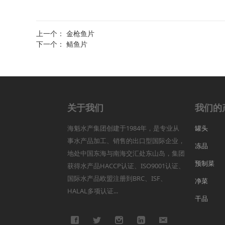
上一个：
金枪鱼片
下一个：
鲭鱼片
关于我们
我们的
海魁水产集团创建于1984年，是专业从
罐头
事水产品加工、销售的出口型国际企业，
冻品
地处中国东海与南海交汇处东山岛，集团
预制菜
获得水产品HACCP认证、ISO9001认证、
国际水产品欧盟注册到BRC、ISF、
净菜
HALAL多项认证...
干品