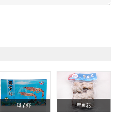
斑节虾
章鱼花
细点