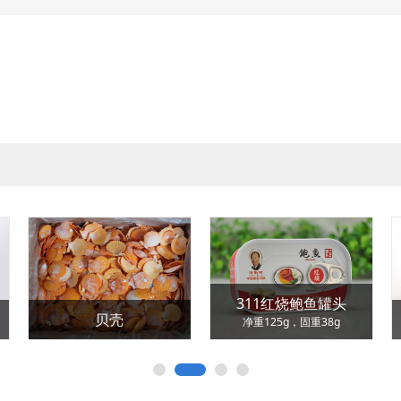
311红烧鲍鱼罐头
贝壳
净重125g，固重38g