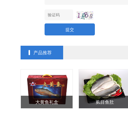
提交
产品推荐
大黄鱼礼盒
虱目鱼肚