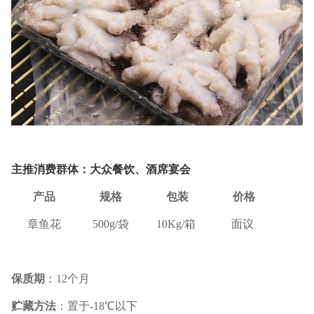
主推消费群体：大众餐饮、酒席宴会
产品
规格
包装
价格
章鱼花
500g/
袋
10Kg/
箱
面议
保质期
：
12
个月
贮藏方法
：置于
-18
℃
以下