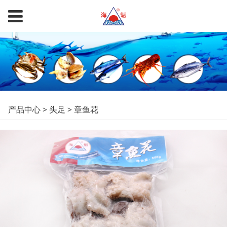
章鱼花
产品中心
>
头足
>
章鱼花