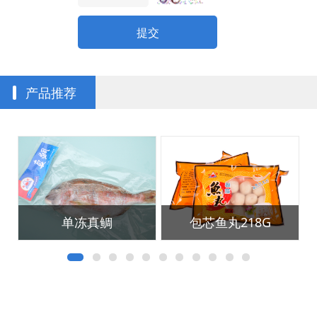
提交
产品推荐
单冻真鲷
包芯鱼丸218G