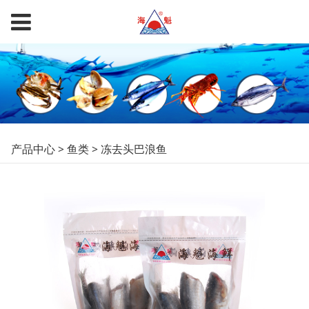
冻去头巴浪鱼
产品中心
>
鱼类
>
冻去头巴浪鱼