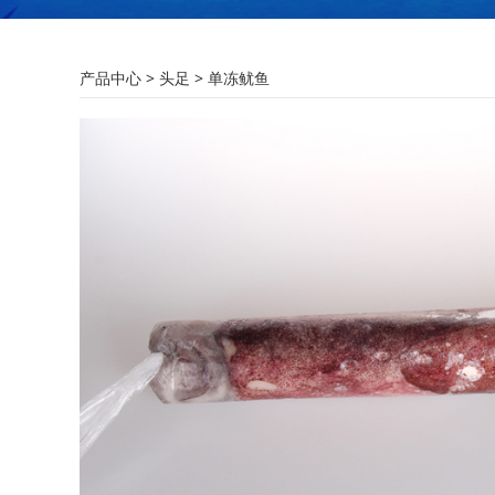
单冻鱿鱼
产品中心
>
头足
>
单冻鱿鱼