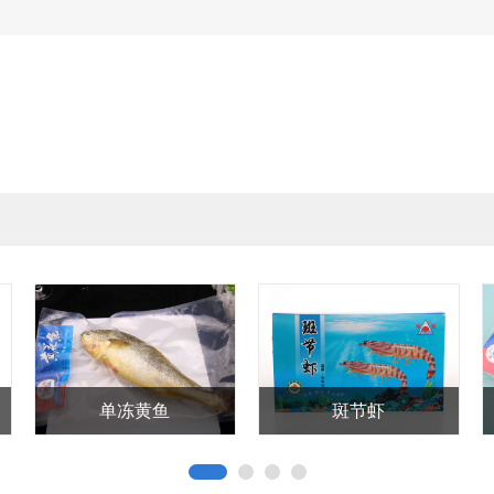
头巴浪鱼
虱目鱼皮
原味鱿鱼丝1