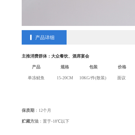
产品详细
主推消费群体：大众餐饮、酒席宴会
产品
规格
包装
价格
单冻鱿鱼
15-20CM
10KG/
件
(
散装
)
面议
保质期
：
12
个月
贮藏方法
：置于
-18
℃
以下