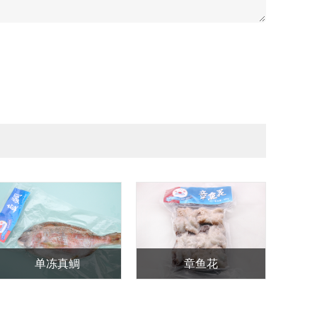
50G
冻鱿鱼
贝壳