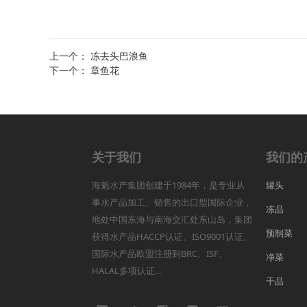
上一个：
冻去头巴浪鱼
下一个：
章鱼花
关于我们
我们的
海魁水产集团创建于1984年，是专业从
罐头
事水产品加工、销售的出口型国际企业，
冻品
地处中国东海与南海交汇处东山岛，集团
预制菜
获得水产品HACCP认证、ISO9001认证、
国际水产品欧盟注册到BRC、ISF、
净菜
HALAL多项认证...
干品