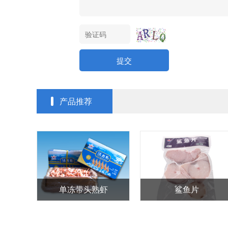
提交
产品推荐
章鱼花
细点圆红蟹（沙蟹）
冻去