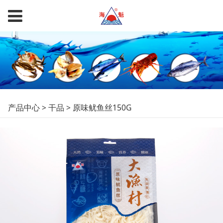
原味鱿鱼丝150G
产品中心
>
干品
>
原味鱿鱼丝150G