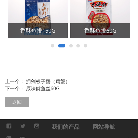
香酥鱼排150G
香酥鱼排60G
上一个：
拥剑梭子蟹（扁蟹）
下一个：
原味鱿鱼丝60G
返回
我们的产品
网站导航