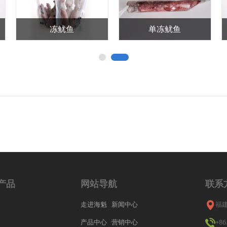
冻鱿鱼
单冻鱿鱼
产品
网站导航
联系
走进海魁
新闻中心
福
产品中心
营销中心
+86