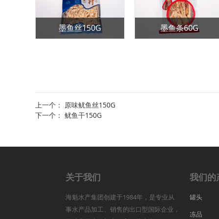
0G
墨鱼丝150G
墨鱼条60G
上一个：
原味鱿鱼丝150G
下一个：
鱿鱼干150G
关于我们
我们的
海魁水产集团创建于1984年，是专业从
罐头
事水产品加工、销售的出口型国际企业，
冻品