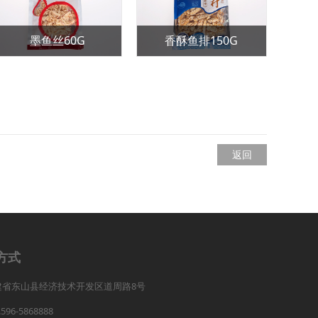
墨鱼丝60G
香酥鱼排150G
返回
方式
建省东山县经济技术开发区道周路8号
.596-5868888