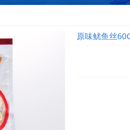
原味鱿鱼丝60