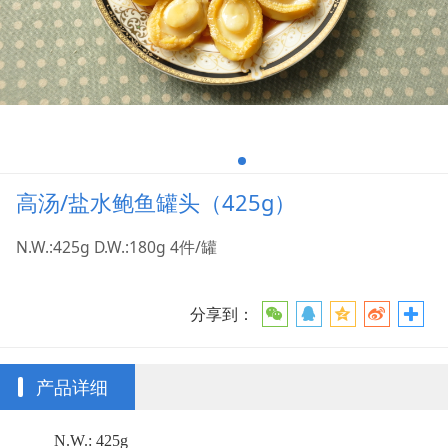
高汤/盐水鲍鱼罐头（425g）
N.W.:425g D.W.:180g 4件/罐
分享到：
产品详细
N.W.: 425g