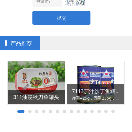
提交
产品推荐
）
7113茄汁沙丁鱼罐头（425g）
311油浸秋刀鱼罐头
净重425g，固重235g，24罐/箱