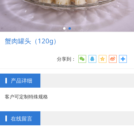
蟹肉罐头（120g）
分享到：
产品详细
客户可定制特殊规格
在线留言