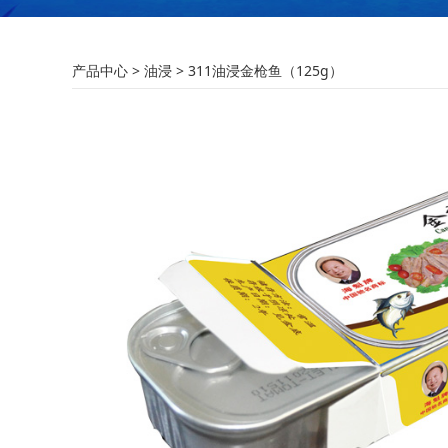
311油浸金枪鱼（12
产品中心
>
油浸
>
311油浸金枪鱼（125g）