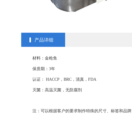
产品详细
材料：金枪鱼
保质期：3年
认证： HACCP，BRC，清真，FDA
灭菌：高温灭菌，无防腐剂
注：可以根据客户的要求制作
特殊的尺寸、标签和品牌