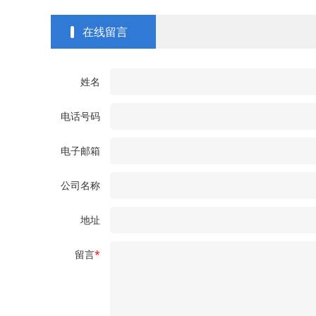
在线留言
姓名
电话号码
电子邮箱
公司名称
地址
留言
*