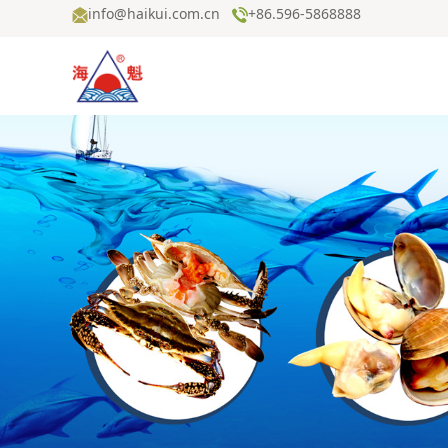
info@haikui.com.cn
+86.596-5868888