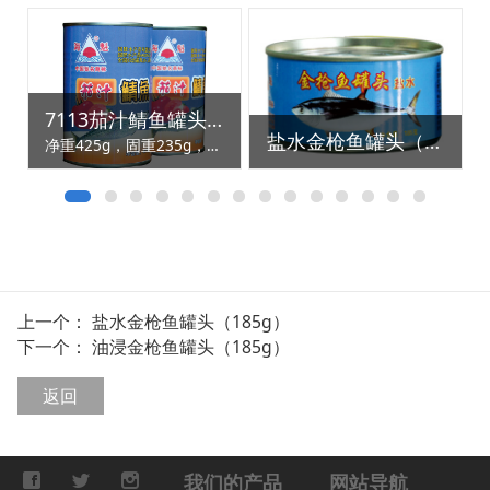
7113茄汁鲭鱼罐头（425g）
盐水金枪鱼罐头（185g）
净重425g，固重235g，24罐/箱
上一个：
盐水金枪鱼罐头（185g）
下一个：
油浸金枪鱼罐头（185g）
返回
我们的产品
网站导航