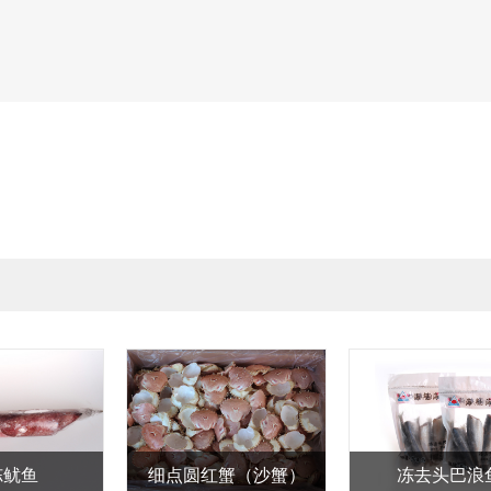
冻去头巴浪鱼
金枪鱼片