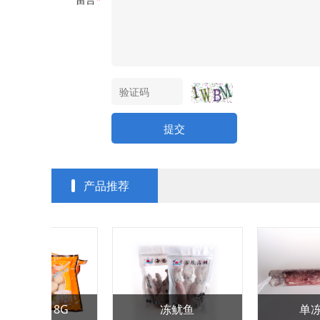
提交
产品推荐
单冻鱿鱼
细点圆红蟹（沙蟹）