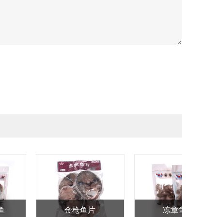
311红烧鲍鱼罐头
冻章鱼花
净重125g，固重38g