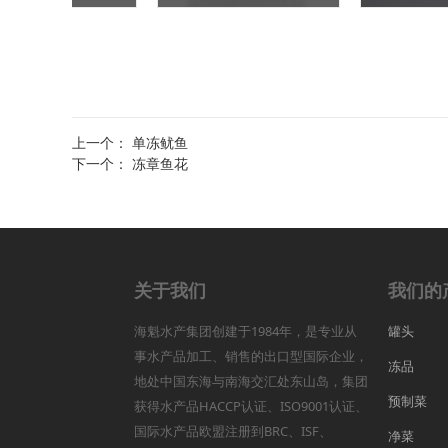
上一个：
单冻鱿鱼
下一个：
冻章鱼花
关于我们
我们的
海魁水产集团创建于1984年，是专业从
罐头
事水产品加工、销售的出口型国际企业，
冻品
地处中国东海与南海交汇处东山岛，集团
预制菜
获得水产品HACCP认证、ISO9001认证、
国际水产品欧盟注册到BRC、ISF、
净菜