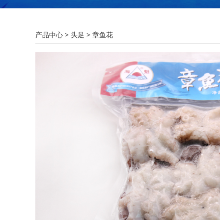
章鱼花
产品中心
>
头足
>
章鱼花