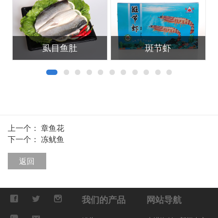
虱目鱼肚
斑节虾
上一个：
章鱼花
下一个：
冻鱿鱼
返回
我们的产品
网站导航