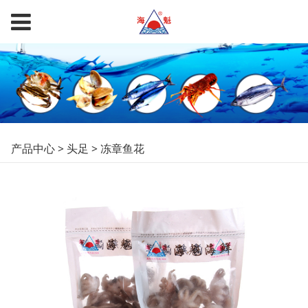
冻章鱼花
产品中心
>
头足
>
冻章鱼花