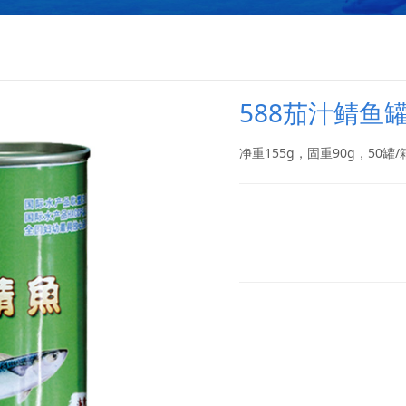
55g）
588茄汁鲭鱼罐
净重155g，固重90g，50罐/