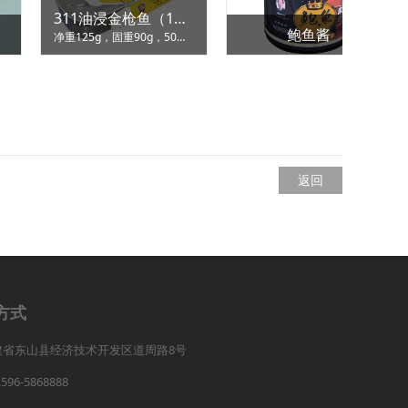
高汤/盐水鲍鱼罐头（425g）
311油浸金枪鱼罐头
N.W.:425g D.W.:180g 4件/罐
返回
方式
建省东山县经济技术开发区道周路8号
.596-5868888