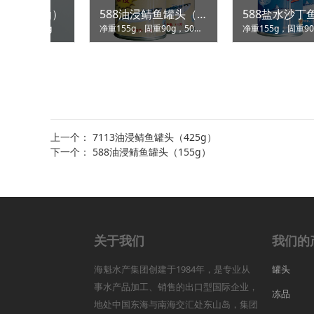
311油浸金枪鱼（125g）
0g）
鲍鱼酱
净重125g，固重90g，50罐/箱
上一个：
7113油浸鲭鱼罐头（425g）
下一个：
588油浸鲭鱼罐头（155g）
关于我们
我们的
海魁水产集团创建于1984年，是专业从
罐头
事水产品加工、销售的出口型国际企业，
冻品
地处中国东海与南海交汇处东山岛，集团