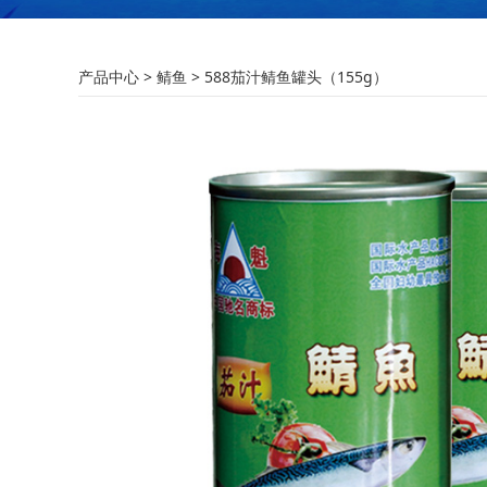
588茄汁鲭鱼罐头（1
产品中心
>
鲭鱼
>
588茄汁鲭鱼罐头（155g）