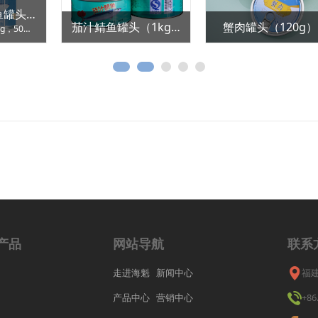
7113盐水沙丁鱼罐头（425g）
588盐水鲭鱼罐头（155g）
净重425g，固重235g，24罐/箱
净重155g，固重90g，50罐/箱
产品
网站导航
联系
走进海魁
新闻中心
福
产品中心
营销中心
+86