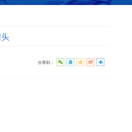
罐头
分享到：