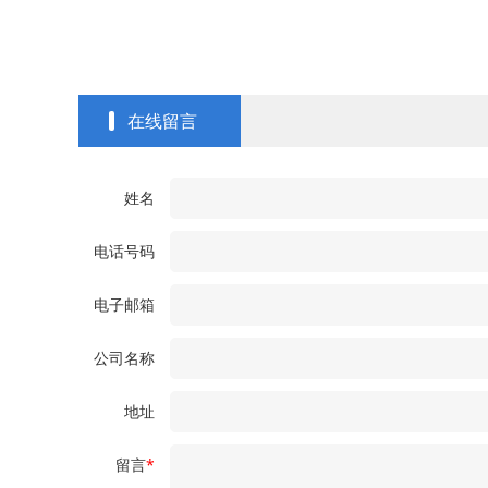
在线留言
姓名
电话号码
电子邮箱
公司名称
地址
留言
*