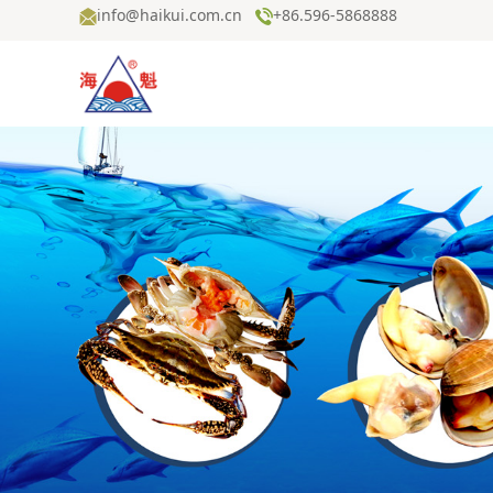
info@haikui.com.cn
+86.596-5868888