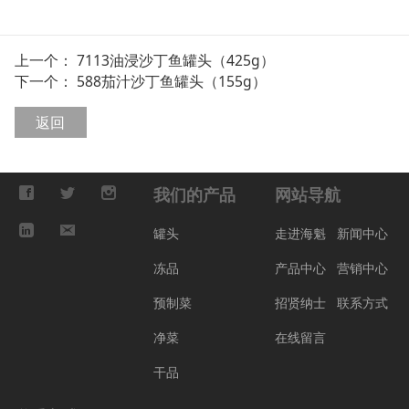
上一个：
7113油浸沙丁鱼罐头（425g）
下一个：
588茄汁沙丁鱼罐头（155g）
返回
我们的产品
网站导航
罐头
走进海魁
新闻中心
冻品
产品中心
营销中心
预制菜
招贤纳士
联系方式
净菜
在线留言
干品