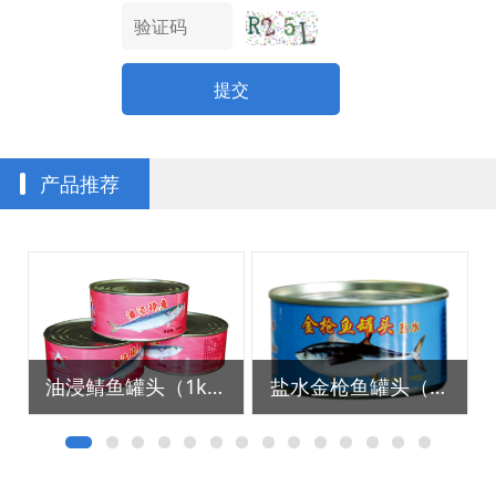
提交
产品推荐
油浸鲭鱼罐头（1kg）
盐水金枪鱼罐头（185g）