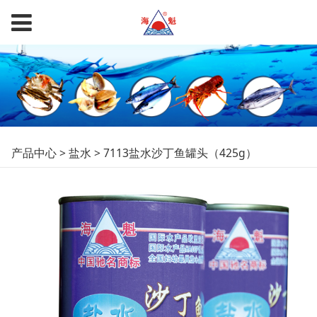
7113盐水沙丁鱼罐头
产品中心
>
盐水
>
7113盐水沙丁鱼罐头（425g）
（425g）