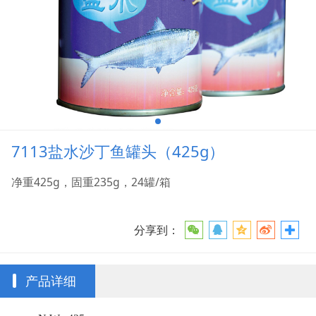
7113盐水沙丁鱼罐头（425g）
净重425g，固重235g，24罐/箱
分享到：
产品详细