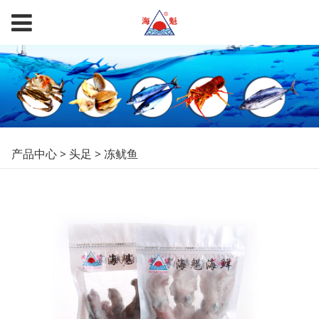
冻鱿鱼
产品中心
>
头足
>
冻鱿鱼