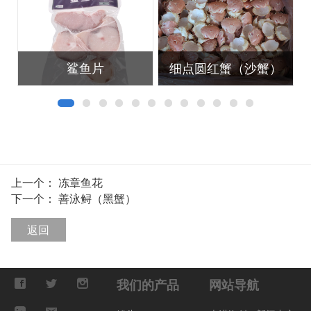
鲨鱼片
细点圆红蟹（沙蟹）
上一个：
冻章鱼花
下一个：
善泳鲟（黑蟹）
返回
我们的产品
网站导航