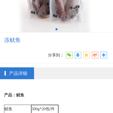
冻鱿鱼
分享到：
产品详细
产品：鱿鱼
鱿鱼
300g*20
包
/
件